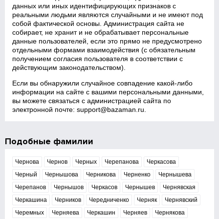
данных или иных идентифицирующих признаков с
реальными людьми являются случайными и не имеют под
собой фактической основы. Администрация сайта не
собирает, не хранит и не обрабатывает персональные
данные пользователей, если это прямо не предусмотрено
отдельными формами взаимодействия (с обязательным
получением согласия пользователя в соответствии с
действующим законодательством).
Если вы обнаружили случайное совпадение какой‑либо
информации на сайте с вашими персональными данными,
вы можете связаться с администрацией сайта по
электронной почте:
support@bazaman.ru
.
Подобные фамилии
Чернова
Чернов
Черных
Черепанова
Черкасова
Черный
Чернышова
Черникова
Черненко
Чернышева
Черепанов
Чернышов
Черкасов
Чернышев
Чернявская
Черкашина
Черников
Чередниченко
Черняк
Чернявский
Черемных
Черняева
Черкашин
Черняев
Чернякова