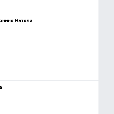
онина Натали
а