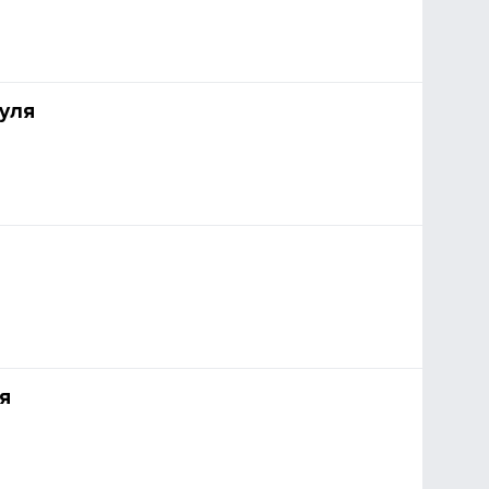
уля
я