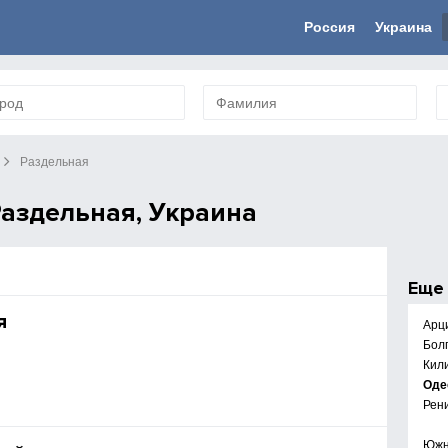
Россия
Украина
Раздельная
аздельная, Украина
Ещ
я
Арц
Бол
Кил
Оде
Рен
Юж