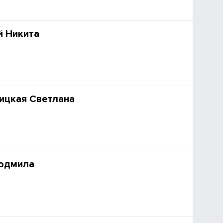
й Никита
ицкая Светлана
юдмила