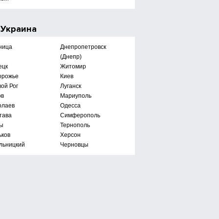
е
Украина
ница
Днепропетровск
(Днепр)
ецк
Житомир
орожье
Киев
ой Рог
Луганск
ов
Мариуполь
олаев
Одесса
тава
Симферополь
ы
Тернополь
ьков
Херсон
льницкий
Черновцы