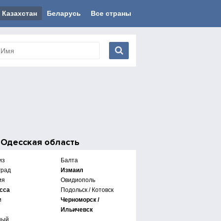
Казахстан
Беларусь
Все страны
е
Одесская область
из
Балта
град
Измаил
ия
Овидиополь
сса
Подольск / Котовск
и
Черноморск /
Ильичевск
ный