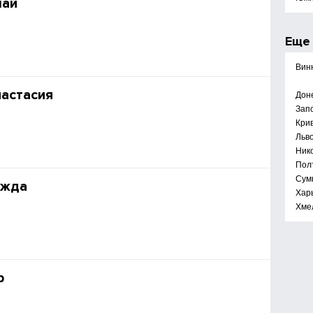
лай
Ещ
Вин
астасия
Дон
Зап
Крив
Льв
Ник
Пол
Сум
ежда
Хар
Хме
р