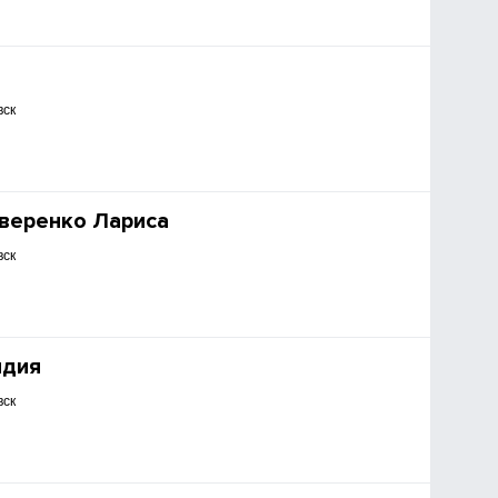
вск
веренко Лариса
вск
идия
вск