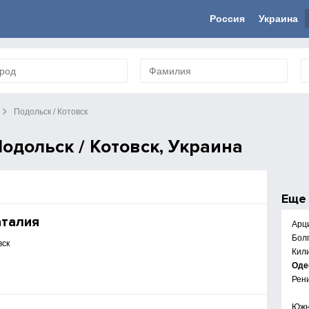
Россия
Украина
Подольск / Котовск
одольск / Котовск, Украина
Ещ
аталия
Арц
Бол
вск
Кил
Оде
Рен
Юж