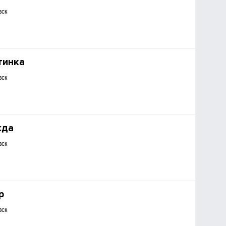
вск
тинка
вск
жда
вск
р
вск