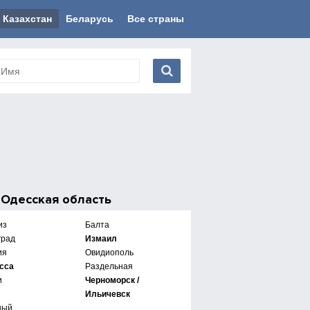
Казахстан
Беларусь
Все страны
е
Одесская область
из
Балта
град
Измаил
ия
Овидиополь
сса
Раздельная
и
Черноморск /
Ильичевск
ный