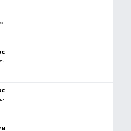
вск
кс
вск
кс
вск
ей