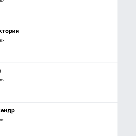
вск
ктория
вск
а
вск
сандр
вск