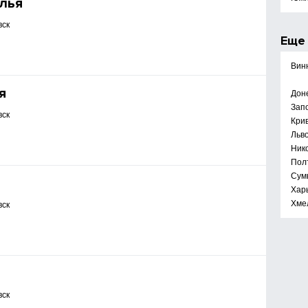
лья
вск
Ещ
Вин
я
Дон
Зап
вск
Крив
Льв
Ник
Пол
Сум
Хар
Хме
вск
вск