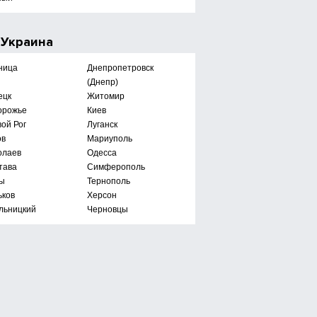
е
Украина
ница
Днепропетровск
(Днепр)
ецк
Житомир
орожье
Киев
ой Рог
Луганск
ов
Мариуполь
олаев
Одесса
тава
Симферополь
ы
Тернополь
ьков
Херсон
льницкий
Черновцы