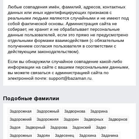
Любые совпадения имён, фамилий, адресов, контактных
данных или иных идентифицирующих признаков с
реальными людьми являются случайными и не имеют под
собой фактической основы. Администрация сайта не
собирает, не хранит и не обрабатывает персональные
данные пользователей, если это прямо не предусмотрено
отдельными формами взаимодействия (с обязательным
получением согласия пользователя в соответствии с
действующим законодательством).
Если вы обнаружили случайное совпадение какой‑либо
информации на сайте с вашими персональными данными,
вы можете связаться с администрацией сайта по
электронной почте:
support@bazaman.ru
.
Подобные фамилии
Задорожная
Задорожный
Задворнова
Задорина
Задорожний
Задорожняя
Задорин
Задворных
Задворнов
Задоя
Задворный
Задорова
Задонский
Задко
Задорожных
Задоян
Задесенец
Задохина
Задачина