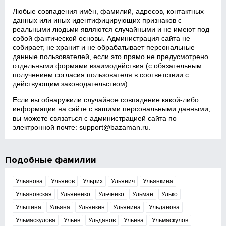
Любые совпадения имён, фамилий, адресов, контактных
данных или иных идентифицирующих признаков с
реальными людьми являются случайными и не имеют под
собой фактической основы. Администрация сайта не
собирает, не хранит и не обрабатывает персональные
данные пользователей, если это прямо не предусмотрено
отдельными формами взаимодействия (с обязательным
получением согласия пользователя в соответствии с
действующим законодательством).
Если вы обнаружили случайное совпадение какой‑либо
информации на сайте с вашими персональными данными,
вы можете связаться с администрацией сайта по
электронной почте:
support@bazaman.ru
.
Подобные фамилии
Ульянова
Ульянов
Ульрих
Ульянич
Ульянкина
Ульяновская
Ульяненко
Ульченко
Ульман
Улько
Ульшина
Ульяна
Ульянкин
Ульянина
Ульданова
Ульмаскулова
Ульев
Ульданов
Ульева
Ульмаскулов