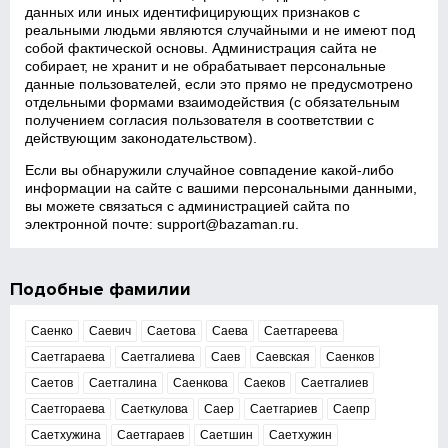
данных или иных идентифицирующих признаков с
реальными людьми являются случайными и не имеют под
собой фактической основы. Администрация сайта не
собирает, не хранит и не обрабатывает персональные
данные пользователей, если это прямо не предусмотрено
отдельными формами взаимодействия (с обязательным
получением согласия пользователя в соответствии с
действующим законодательством).
Если вы обнаружили случайное совпадение какой‑либо
информации на сайте с вашими персональными данными,
вы можете связаться с администрацией сайта по
электронной почте:
support@bazaman.ru
.
Подобные фамилии
Саенко
Саевич
Саетова
Саева
Саетгареева
Саетгараева
Саетгалиева
Саев
Саевская
Саенков
Саетов
Саетгалина
Саенкова
Саеков
Саетгалиев
Саетгораева
Саеткулова
Саер
Саетгариев
Саепр
Саетхужина
Саетгараев
Саетшин
Саетхужин