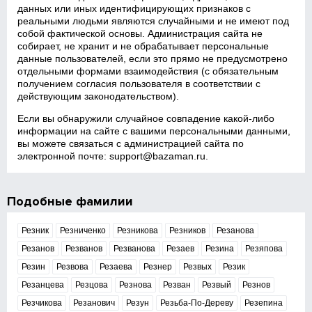
данных или иных идентифицирующих признаков с
реальными людьми являются случайными и не имеют под
собой фактической основы. Администрация сайта не
собирает, не хранит и не обрабатывает персональные
данные пользователей, если это прямо не предусмотрено
отдельными формами взаимодействия (с обязательным
получением согласия пользователя в соответствии с
действующим законодательством).
Если вы обнаружили случайное совпадение какой‑либо
информации на сайте с вашими персональными данными,
вы можете связаться с администрацией сайта по
электронной почте:
support@bazaman.ru
.
Подобные фамилии
Резник
Резниченко
Резникова
Резников
Резанова
Резанов
Резванов
Резванова
Резаев
Резина
Резяпова
Резин
Резвова
Резаева
Резнер
Резвых
Резик
Резанцева
Резцова
Резнова
Резван
Резвый
Резнов
Резчикова
Резанович
Резун
Резьба-По-Дереву
Резепина