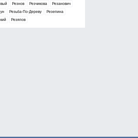
звый
Резнов
Резчикова
Резанович
зун
Резьба-По-Дереву
Резепина
зкий
Резяпов