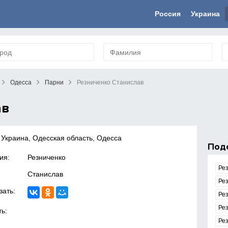
Россия
Украина
Одесса
Парни
Резниченко Станислав
ав
 Украина, Одесская область, Одесса
Под
ия:
Резниченко
Ре
Станислав
Ре
зать:
Ре
Ре
ь:
Ре