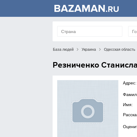
База людей
Украина
Одесская область
Резниченко Станисл
Адрес:
Фамил
Имя:
Расска
Оценит