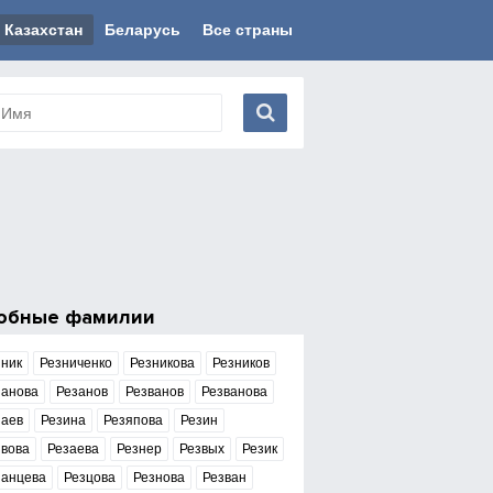
Казахстан
Беларусь
Все страны
обные фамилии
зник
Резниченко
Резникова
Резников
занова
Резанов
Резванов
Резванова
заев
Резина
Резяпова
Резин
звова
Резаева
Резнер
Резвых
Резик
занцева
Резцова
Резнова
Резван