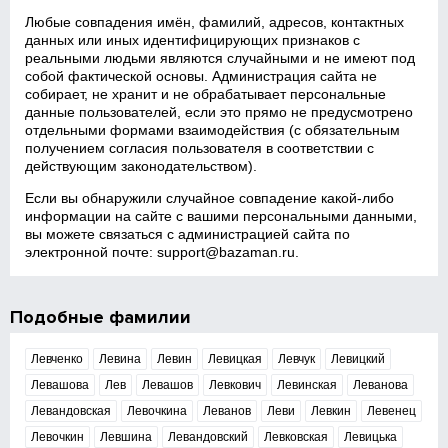
Любые совпадения имён, фамилий, адресов, контактных
данных или иных идентифицирующих признаков с
реальными людьми являются случайными и не имеют под
собой фактической основы. Администрация сайта не
собирает, не хранит и не обрабатывает персональные
данные пользователей, если это прямо не предусмотрено
отдельными формами взаимодействия (с обязательным
получением согласия пользователя в соответствии с
действующим законодательством).
Если вы обнаружили случайное совпадение какой‑либо
информации на сайте с вашими персональными данными,
вы можете связаться с администрацией сайта по
электронной почте:
support@bazaman.ru
.
Подобные фамилии
Левченко
Левина
Левин
Левицкая
Левчук
Левицкий
Левашова
Лев
Левашов
Левкович
Левинская
Леванова
Левандовская
Левочкина
Леванов
Леви
Левкин
Левенец
Левочкин
Левшина
Левандовский
Левковская
Левицька