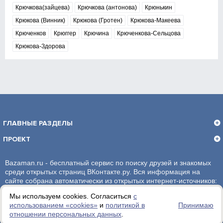
Крючкова(зайцева)
Крючкова (антонова)
Крюнькин
Крюкова (Винник)
Крюкова (Гротен)
Крюкова-Макеева
Крюченков
Крюггер
Крючина
Крюченкова-Сельцова
Крюкова-Здорова
ГЛАВНЫЕ РАЗДЕЛЫ
ПРОЕКТ
Bazaman.ru - бесплатный сервис по поиску друзей и знакомых
среди открытых страниц ВКонтакте.ру. Вся информация на
сайте собрана автоматически из открытых интернет-источников:
социальная сеть ВКонтакте.ру. За достоверность информации,
Мы используем cookies. Согласиться
с
администрация сайта ответственности не несет.
использованием «сookies»
и
политикой в
Принимаю
отношении персональных данных
.
Политика обработки персональных данных