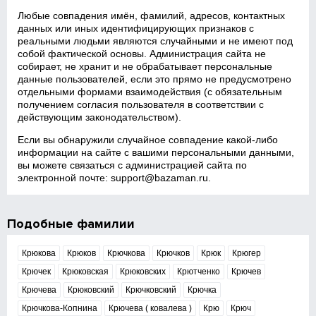
Любые совпадения имён, фамилий, адресов, контактных
данных или иных идентифицирующих признаков с
реальными людьми являются случайными и не имеют под
собой фактической основы. Администрация сайта не
собирает, не хранит и не обрабатывает персональные
данные пользователей, если это прямо не предусмотрено
отдельными формами взаимодействия (с обязательным
получением согласия пользователя в соответствии с
действующим законодательством).
Если вы обнаружили случайное совпадение какой‑либо
информации на сайте с вашими персональными данными,
вы можете связаться с администрацией сайта по
электронной почте:
support@bazaman.ru
.
Подобные фамилии
Крюкова
Крюков
Крючкова
Крючков
Крюк
Крюгер
Крючек
Крюковская
Крюковских
Крютченко
Крючев
Крючева
Крюковский
Крючковский
Крючка
Крючкова-Копнина
Крючева ( ковалева )
Крю
Крюч