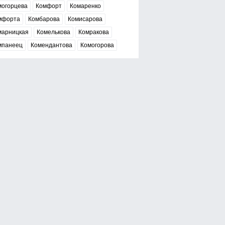
могорцева
Комфорт
Комаренко
мфорта
Комбарова
Комисарова
марницкая
Комелькова
Комракова
мпанеец
Комендантова
Комогорова