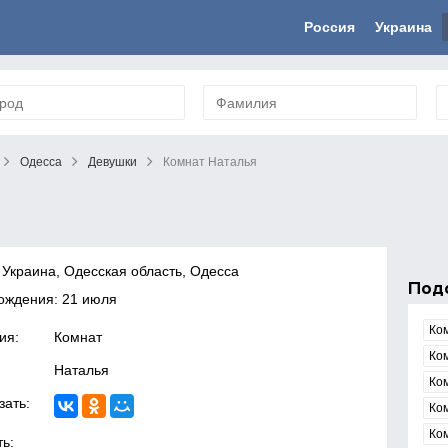
Россия
Украина
Одесса
Девушки
Комнат Наталья
 Украина, Одесская область, Одесса
Под
ождения: 21 июля
Ко
ия:
Комнат
Ко
Наталья
Ко
зать:
Ко
Ко
ь: