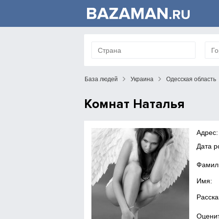
База людей
Украина
Одесская область
Комнат Наталья
Адрес:
Дата р
Фамил
Имя:
Расска
Оценит