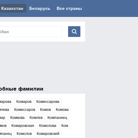
Казахстан
Беларусь
Все страны
обные фамилии
марова
Комаров
Комиссарова
млева
Комиссаров
Комов
Комова
мар
Комкова
Комлев
Компаниец
мков
Комаровская
Комолова
Ком
мпанец
Комолов
Комаровский