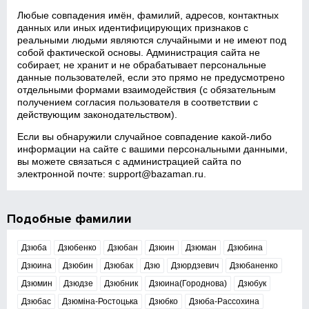
Любые совпадения имён, фамилий, адресов, контактных
данных или иных идентифицирующих признаков с
реальными людьми являются случайными и не имеют под
собой фактической основы. Администрация сайта не
собирает, не хранит и не обрабатывает персональные
данные пользователей, если это прямо не предусмотрено
отдельными формами взаимодействия (с обязательным
получением согласия пользователя в соответствии с
действующим законодательством).
Если вы обнаружили случайное совпадение какой‑либо
информации на сайте с вашими персональными данными,
вы можете связаться с администрацией сайта по
электронной почте:
support@bazaman.ru
.
Подобные фамилии
Дзюба
Дзюбенко
Дзюбан
Дзюин
Дзюман
Дзюбина
Дзюина
Дзюбин
Дзюбак
Дзю
Дзюрдзевич
Дзюбаненко
Дзюмин
Дзюдзе
Дзюбник
Дзюина(Городнова)
Дзюбук
Дзюбас
Дзюміна-Ростоцька
Дзюбко
Дзюба-Рассохина