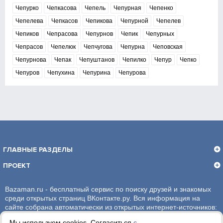
Чепурко
Чепкасова
Чепель
Чепурная
Чепенко
Чепелева
Чепкасов
Чепикова
Чепурной
Чепелев
Чепиков
Чепрасова
Чепурнов
Чепик
Чепурных
Чепрасов
Чепелюк
Чепчугова
Чепурна
Чеповская
Чепурнова
Чепак
Чепуштанов
Чепилко
Чепур
Чепко
Чепуров
Чепухина
Чепурина
Чепурова
ГЛАВНЫЕ РАЗДЕЛЫ
ПРОЕКТ
Bazaman.ru - бесплатный сервис по поиску друзей и знакомых
среди открытых страниц ВКонтакте.ру. Вся информация на
сайте собрана автоматически из открытых интернет-источников:
социальная сеть ВКонтакте.ру. За достоверность информации,
Мы используем cookies. Согласиться
с