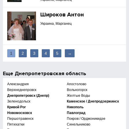
Широков Антон
Украина, Марганец
1
2
3
4
5
→
Еще
Днепропетровская область
Александрия
Апостолово
Верхнеднепровск
Вольногорск
Днепропетровск (Днепр)
Желтые Воды
Зеленодольск
Каменское / Днепродзержинск
Кривой Рог
Никополь
Новомосковск
Павлоград
Першотравенск
Покров / Орджоникидзе
Пятихатки
Синельниково