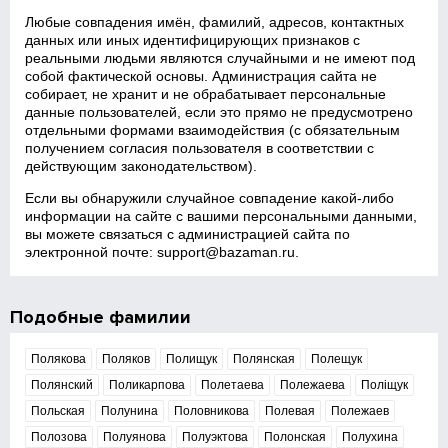
Любые совпадения имён, фамилий, адресов, контактных
данных или иных идентифицирующих признаков с
реальными людьми являются случайными и не имеют под
собой фактической основы. Администрация сайта не
собирает, не хранит и не обрабатывает персональные
данные пользователей, если это прямо не предусмотрено
отдельными формами взаимодействия (с обязательным
получением согласия пользователя в соответствии с
действующим законодательством).
Если вы обнаружили случайное совпадение какой‑либо
информации на сайте с вашими персональными данными,
вы можете связаться с администрацией сайта по
электронной почте:
support@bazaman.ru
.
Подобные фамилии
Полякова
Поляков
Полищук
Полянская
Полещук
Полянский
Поликарпова
Полетаева
Полежаева
Поліщук
Польская
Полунина
Половникова
Полевая
Полежаев
Полозова
Полуянова
Полуэктова
Полонская
Полухина