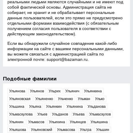
реальными людьми являются случайными и не имеют под
собой фактической основы. Администрация сайта не
собирает, не хранит и не обрабатывает персональные
данные пользователей, если это прямо не предусмотрено
отдельными формами взаимодействия (с обязательным
получением согласия пользователя в соответствии с
действующим законодательством).
Если вы обнаружили случайное совпадение какой‑либо
информации на сайте с вашими персональными данными,
вы можете связаться с администрацией сайта по
электронной почте:
support@bazaman.ru
.
Подобные фамилии
Ульянова
Ульянов
Ульрих
Ульянич
Ульянкина
Ульяновская
Ульяненко
Ульченко
Ульман
Улько
Ульшина
Ульяна
Ульянкин
Ульянина
Ульданова
Ульмаскулова
Ульев
Ульданов
Ульева
Ульмаскулов
Ульянин
Ульмасов
Ульихина
Ульянцев
Ульяшина
Ульяшова
Ульяновский
Ульмасова
Ультра
Ульшин