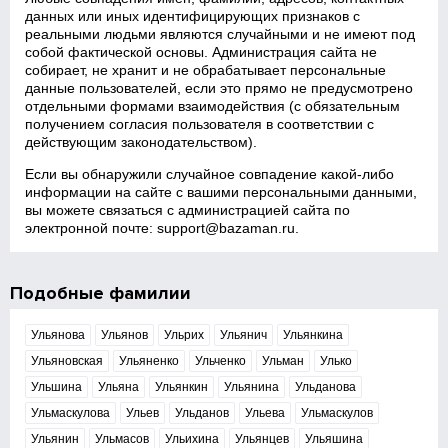
данных или иных идентифицирующих признаков с
реальными людьми являются случайными и не имеют под
собой фактической основы. Администрация сайта не
собирает, не хранит и не обрабатывает персональные
данные пользователей, если это прямо не предусмотрено
отдельными формами взаимодействия (с обязательным
получением согласия пользователя в соответствии с
действующим законодательством).
Если вы обнаружили случайное совпадение какой‑либо
информации на сайте с вашими персональными данными,
вы можете связаться с администрацией сайта по
электронной почте:
support@bazaman.ru
.
Подобные фамилии
Ульянова
Ульянов
Ульрих
Ульянич
Ульянкина
Ульяновская
Ульяненко
Ульченко
Ульман
Улько
Ульшина
Ульяна
Ульянкин
Ульянина
Ульданова
Ульмаскулова
Ульев
Ульданов
Ульева
Ульмаскулов
Ульянин
Ульмасов
Ульихина
Ульянцев
Ульяшина