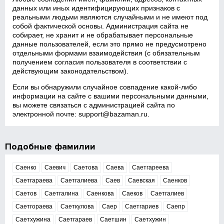
данных или иных идентифицирующих признаков с
реальными людьми являются случайными и не имеют под
собой фактической основы. Администрация сайта не
собирает, не хранит и не обрабатывает персональные
данные пользователей, если это прямо не предусмотрено
отдельными формами взаимодействия (с обязательным
получением согласия пользователя в соответствии с
действующим законодательством).
Если вы обнаружили случайное совпадение какой‑либо
информации на сайте с вашими персональными данными,
вы можете связаться с администрацией сайта по
электронной почте:
support@bazaman.ru
.
Подобные фамилии
Саенко
Саевич
Саетова
Саева
Саетгареева
Саетгараева
Саетгалиева
Саев
Саевская
Саенков
Саетов
Саетгалина
Саенкова
Саеков
Саетгалиев
Саетгораева
Саеткулова
Саер
Саетгариев
Саепр
Саетхужина
Саетгараев
Саетшин
Саетхужин