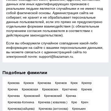
данных или иных идентифицирующих признаков с
реальными людьми являются случайными и не имеют под
собой фактической основы. Администрация сайта не
собирает, не хранит и не обрабатывает персональные
данные пользователей, если это прямо не предусмотрено
отдельными формами взаимодействия (с обязательным
получением согласия пользователя в соответствии с
действующим законодательством).
Если вы обнаружили случайное совпадение какой‑либо
информации на сайте с вашими персональными данными,
вы можете связаться с администрацией сайта по
электронной почте:
support@bazaman.ru
.
Подобные фамилии
Крюкова
Крюков
Крючкова
Крючков
Крюк
Крюгер
Крючек
Крюковская
Крюковских
Крютченко
Крючев
Крючева
Крюковский
Крючковский
Крючка
Крючкова-Копнина
Крючева ( ковалева )
Крю
Крюч
Крючкова(зайцева)
Крючкова (антонова)
Крюнькин