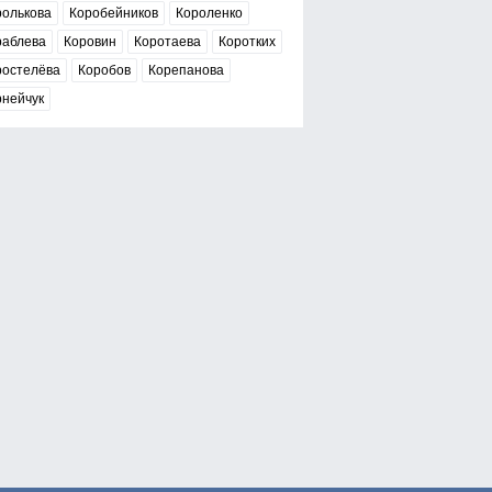
ролькова
Коробейников
Короленко
раблева
Коровин
Коротаева
Коротких
ростелёва
Коробов
Корепанова
рнейчук