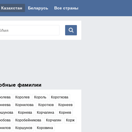
Казахстан
Беларусь
Все страны
обные фамилии
ролева
Королев
Король
Короткова
рнеева
Корнилова
Коротков
Корнеев
ршунова
Корнева
Корчагина
Корнев
робова
Коробейникова
Корчагин
Корж
рнилов
Коршунов
Коровина