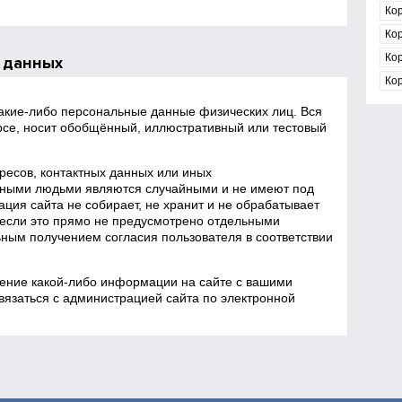
Ко
Ко
Ко
 данных
Ко
какие‑либо персональные данные физических лиц. Вся
се, носит обобщённый, иллюстративный или тестовый
есов, контактных данных или иных
ными людьми являются случайными и не имеют под
ция сайта не собирает, не хранит и не обрабатывает
если это прямо не предусмотрено отдельными
ным получением согласия пользователя в соответствии
ение какой‑либо информации на сайте с вашими
язаться с администрацией сайта по электронной