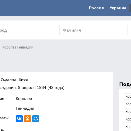
Россия
Украина
Королёв Геннадий
 Украина, Киев
Под
рождения:
9 апреля 1984
(42 года)
Ко
ия:
Королев
Ко
Геннадий
Ко
зать:
Ко
Ко
ь: