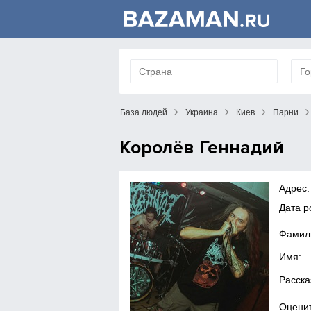
База людей
Украина
Киев
Парни
Королёв Геннадий
Адрес:
Дата 
Фамил
Имя:
Расска
Оценит