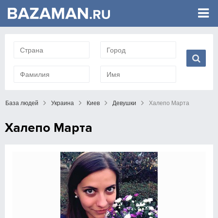
База людей
Украина
Киев
Девушки
Халепо Марта
Халепо Марта