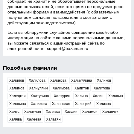
собирает, не хранит и не обрабатывает персональные
данные пользователей, если это прямо не предусмотрено
отдельными формами взаимодействия (с обязательным
получением согласия пользователя в соответствии с
действующим законодательством).
Если вы обнаружили случайное совпадение какой‑либо
информации на сайте с вашими персональными данными,
вы можете связаться с администрацией сайта по
электронной почте:
support@bazaman.ru
.
Подобные фамилии
Халилов
Халилова
Халикова
Халиуллина
Халиков
Халимов
Халиуллин
Халимова
Халитов
Халитова
Халецкая
Халтурина
Халтурин
Халина
Халин
Халявин
Халявина
Хализова
Халанская
Халецкий
Хализов
Халус
Халиулин
Халявка
Халдин
Халимон
Халанчук
Халява
Халеева
Халатян