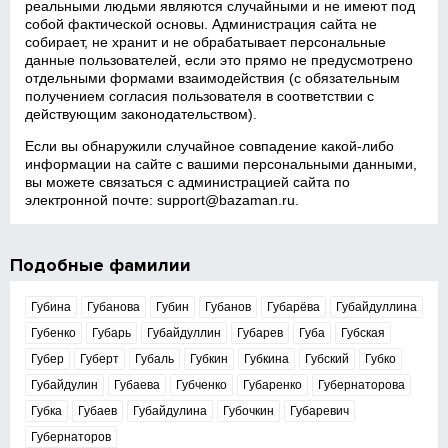
реальными людьми являются случайными и не имеют под
собой фактической основы. Администрация сайта не
собирает, не хранит и не обрабатывает персональные
данные пользователей, если это прямо не предусмотрено
отдельными формами взаимодействия (с обязательным
получением согласия пользователя в соответствии с
действующим законодательством).
Если вы обнаружили случайное совпадение какой‑либо
информации на сайте с вашими персональными данными,
вы можете связаться с администрацией сайта по
электронной почте:
support@bazaman.ru
.
Подобные фамилии
Губина
Губанова
Губин
Губанов
Губарёва
Губайдуллина
Губенко
Губарь
Губайдуллин
Губарев
Губа
Губская
Губер
Губерт
Губаль
Губкин
Губкина
Губский
Губко
Губайдулин
Губаева
Губченко
Губаренко
Губернаторова
Губка
Губаев
Губайдулина
Губочкин
Губаревич
Губернаторов