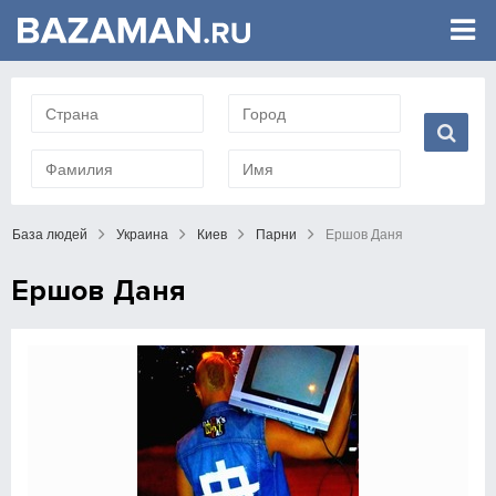
База людей
Украина
Киев
Парни
Ершов Даня
Ершов Даня