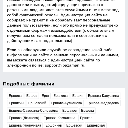
данных или иных идентифицирующих признаков с
реальными людьми являются случайными и не имеют под
собой фактической основы. Администрация сайта не
собирает, не хранит и не обрабатывает персональные
данные пользователей, если это прямо не предусмотрено
отдельными формами взаимодействия (с обязательным
получением согласия пользователя в соответствии с
действующим законодательством).
Если вы обнаружили случайное совпадение какой‑либо
информации на сайте с вашими персональными данными,
вы можете связаться с администрацией сайта по
электронной почте:
support@bazaman.ru
.
Подобные фамилии
Ершова
Ершов
Ерш
Ершкова
Ершин
Ершова-Капустина
Ершихин
Ершовский
Ершова-Кузнецова
Ершова-Медведева
Ершова-Савосина-Соловьёва
Ершаков
Ершева
Ершова (Лютцева)
Ершова-Комолкина
Ершков
Ершова (молочная)
Ершонков
Ершевски
Ершевская