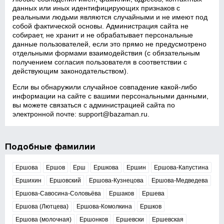
данных или иных идентифицирующих признаков с
реальными людьми являются случайными и не имеют под
собой фактической основы. Администрация сайта не
собирает, не хранит и не обрабатывает персональные
данные пользователей, если это прямо не предусмотрено
отдельными формами взаимодействия (с обязательным
получением согласия пользователя в соответствии с
действующим законодательством).
Если вы обнаружили случайное совпадение какой‑либо
информации на сайте с вашими персональными данными,
вы можете связаться с администрацией сайта по
электронной почте:
support@bazaman.ru
.
Подобные фамилии
Ершова
Ершов
Ерш
Ершкова
Ершин
Ершова-Капустина
Ершихин
Ершовский
Ершова-Кузнецова
Ершова-Медведева
Ершова-Савосина-Соловьёва
Ершаков
Ершева
Ершова (Лютцева)
Ершова-Комолкина
Ершков
Ершова (молочная)
Ершонков
Ершевски
Ершевская