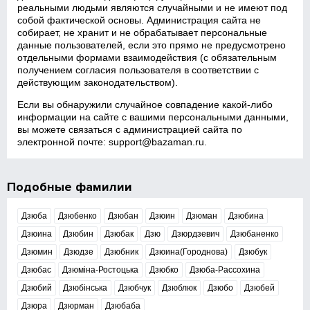
реальными людьми являются случайными и не имеют под
собой фактической основы. Администрация сайта не
собирает, не хранит и не обрабатывает персональные
данные пользователей, если это прямо не предусмотрено
отдельными формами взаимодействия (с обязательным
получением согласия пользователя в соответствии с
действующим законодательством).
Если вы обнаружили случайное совпадение какой‑либо
информации на сайте с вашими персональными данными,
вы можете связаться с администрацией сайта по
электронной почте:
support@bazaman.ru
.
Подобные фамилии
Дзюба
Дзюбенко
Дзюбан
Дзюин
Дзюман
Дзюбина
Дзюина
Дзюбин
Дзюбак
Дзю
Дзюрдзевич
Дзюбаненко
Дзюмин
Дзюдзе
Дзюбник
Дзюина(Городнова)
Дзюбук
Дзюбас
Дзюміна-Ростоцька
Дзюбко
Дзюба-Рассохина
Дзюбий
Дзюбінська
Дзюбчук
Дзюблюк
Дзюбо
Дзюбей
Дзюра
Дзюрман
Дзюбаба