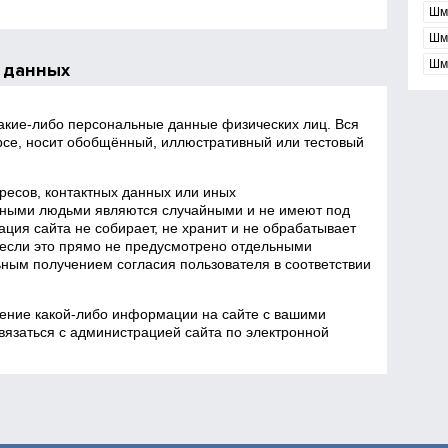
Шм
Шм
Шм
 данных
какие‑либо персональные данные физических лиц. Вся
се, носит обобщённый, иллюстративный или тестовый
есов, контактных данных или иных
ными людьми являются случайными и не имеют под
ция сайта не собирает, не хранит и не обрабатывает
если это прямо не предусмотрено отдельными
ным получением согласия пользователя в соответствии
ение какой‑либо информации на сайте с вашими
язаться с администрацией сайта по электронной