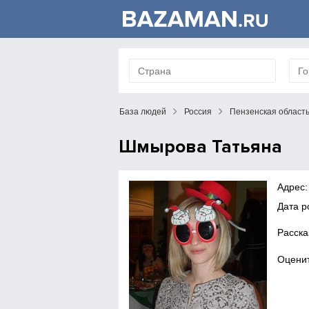
База людей
Россия
Пензенская област
Шмырова Татьяна
Адрес:
Дата р
Расска
Оценит