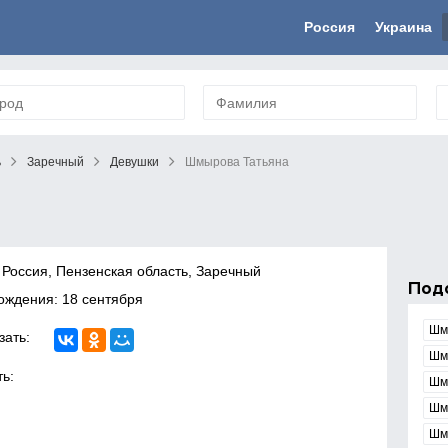
Россия
Украина
ь
Заречный
Девушки
Шмырова Татьяна
 Россия, Пензенская область, Заречный
Под
ождения: 18 сентября
Шм
зать:
Шм
ь:
Шм
Шм
Шм