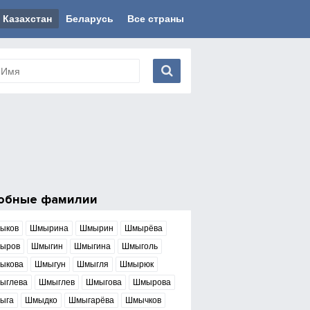
Казахстан
Беларусь
Все страны
обные фамилии
ыков
Шмырина
Шмырин
Шмырёва
ыров
Шмыгин
Шмыгина
Шмыголь
ыкова
Шмыгун
Шмыгля
Шмырюк
ыглева
Шмыглев
Шмыгова
Шмырова
ыга
Шмыдко
Шмыгарёва
Шмычков