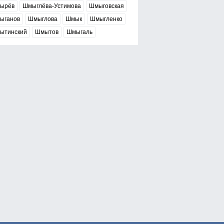
ырёв
Шмыглёва-Устимова
Шмыговская
ыганов
Шмыглова
Шмык
Шмыгленко
ытинский
Шмытов
Шмыгаль