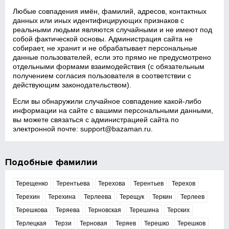
Любые совпадения имён, фамилий, адресов, контактных
данных или иных идентифицирующих признаков с
реальными людьми являются случайными и не имеют под
собой фактической основы. Администрация сайта не
собирает, не хранит и не обрабатывает персональные
данные пользователей, если это прямо не предусмотрено
отдельными формами взаимодействия (с обязательным
получением согласия пользователя в соответствии с
действующим законодательством).
Если вы обнаружили случайное совпадение какой‑либо
информации на сайте с вашими персональными данными,
вы можете связаться с администрацией сайта по
электронной почте:
support@bazaman.ru
.
Подобные фамилии
Терещенко
Терентьева
Терехова
Терентьев
Терехов
Терехин
Терехина
Терлеева
Терещук
Теркин
Терлеев
Терешкова
Теряева
Терновская
Терешина
Терских
Терлецкая
Терзи
Терновая
Теряев
Терешко
Терешков