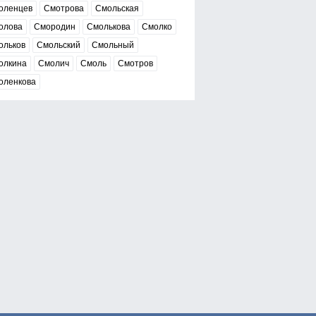
оленцев
Смотрова
Смольская
олова
Смородин
Смолькова
Смолко
ольков
Смольский
Смольный
олкина
Смолич
Смоль
Смотров
оленкова