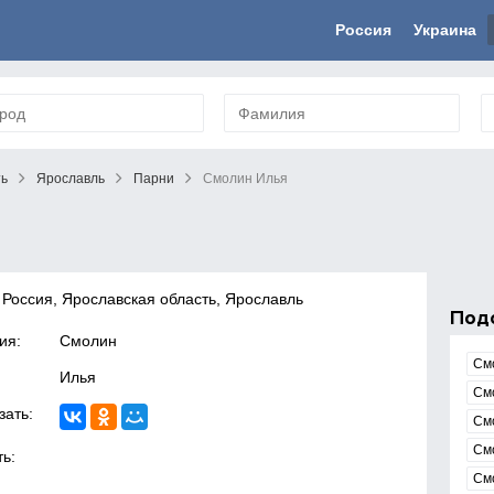
Россия
Украина
ть
Ярославль
Парни
Смолин Илья
 Россия, Ярославская область, Ярославль
Под
ия:
Смолин
См
Илья
См
зать:
См
См
ь:
См