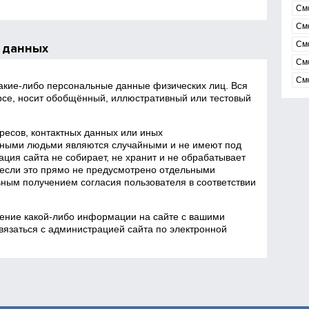
См
См
См
 данных
См
См
какие‑либо персональные данные физических лиц. Вся
се, носит обобщённый, иллюстративный или тестовый
есов, контактных данных или иных
ными людьми являются случайными и не имеют под
ция сайта не собирает, не хранит и не обрабатывает
если это прямо не предусмотрено отдельными
ным получением согласия пользователя в соответствии
ение какой‑либо информации на сайте с вашими
язаться с администрацией сайта по электронной