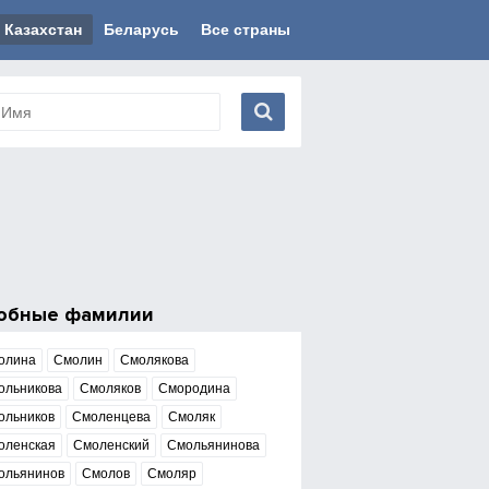
Казахстан
Беларусь
Все страны
обные фамилии
олина
Смолин
Смолякова
ольникова
Смоляков
Смородина
ольников
Смоленцева
Смоляк
оленская
Смоленский
Смольянинова
ольянинов
Смолов
Смоляр