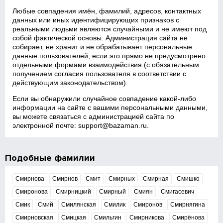
Любые совпадения имён, фамилий, адресов, контактных
данных или иных идентифицирующих признаков с
реальными людьми являются случайными и не имеют под
собой фактической основы. Администрация сайта не
собирает, не хранит и не обрабатывает персональные
данные пользователей, если это прямо не предусмотрено
отдельными формами взаимодействия (с обязательным
получением согласия пользователя в соответствии с
действующим законодательством).
Если вы обнаружили случайное совпадение какой‑либо
информации на сайте с вашими персональными данными,
вы можете связаться с администрацией сайта по
электронной почте:
support@bazaman.ru
.
Подобные фамилии
Смирнова
Смирнов
Смит
Смирных
Смирная
Смишко
Смиронова
Смирницкий
Смирный
Смиян
Смигасевич
Смик
Смий
Смилянская
Смилик
Смиронов
Смирнягина
Смирновская
Смицкая
Смильгин
Смирникова
Смирёнова