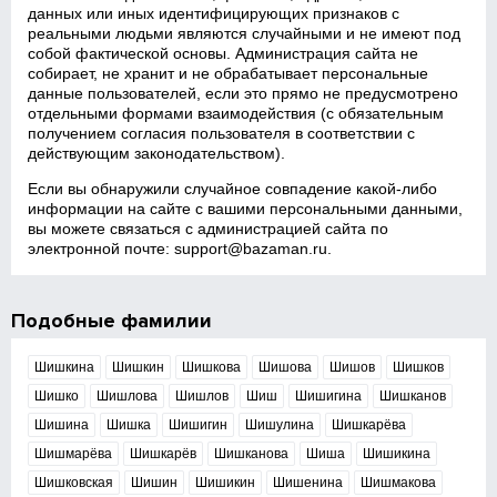
данных или иных идентифицирующих признаков с
реальными людьми являются случайными и не имеют под
собой фактической основы. Администрация сайта не
собирает, не хранит и не обрабатывает персональные
данные пользователей, если это прямо не предусмотрено
отдельными формами взаимодействия (с обязательным
получением согласия пользователя в соответствии с
действующим законодательством).
Если вы обнаружили случайное совпадение какой‑либо
информации на сайте с вашими персональными данными,
вы можете связаться с администрацией сайта по
электронной почте:
support@bazaman.ru
.
Подобные фамилии
Шишкина
Шишкин
Шишкова
Шишова
Шишов
Шишков
Шишко
Шишлова
Шишлов
Шиш
Шишигина
Шишканов
Шишина
Шишка
Шишигин
Шишулина
Шишкарёва
Шишмарёва
Шишкарёв
Шишканова
Шиша
Шишикина
Шишковская
Шишин
Шишикин
Шишенина
Шишмакова