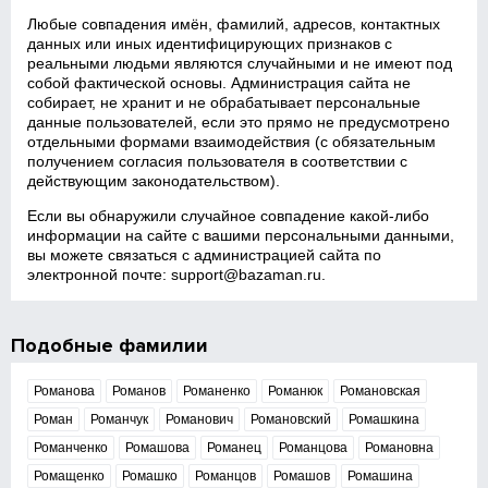
Любые совпадения имён, фамилий, адресов, контактных
данных или иных идентифицирующих признаков с
реальными людьми являются случайными и не имеют под
собой фактической основы. Администрация сайта не
собирает, не хранит и не обрабатывает персональные
данные пользователей, если это прямо не предусмотрено
отдельными формами взаимодействия (с обязательным
получением согласия пользователя в соответствии с
действующим законодательством).
Если вы обнаружили случайное совпадение какой‑либо
информации на сайте с вашими персональными данными,
вы можете связаться с администрацией сайта по
электронной почте:
support@bazaman.ru
.
Подобные фамилии
Романова
Романов
Романенко
Романюк
Романовская
Роман
Романчук
Романович
Романовский
Ромашкина
Романченко
Ромашова
Романец
Романцова
Романовна
Ромащенко
Ромашко
Романцов
Ромашов
Ромашина