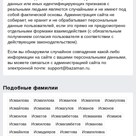
данных или иных идентифицирующих признаков с
реальными людьми являются случайными и не имеют под
собой фактической основы. Администрация сайта не
собирает, не хранит и не обрабатывает персональные
данные пользователей, если это прямо не предусмотрено
отдельными формами взаимодействия (с обязательным
получением согласия пользователя в соответствии с
действующим законодательством).
Если вы обнаружили случайное совпадение какой‑либо
информации на сайте с вашими персональными данными,
вы можете связаться с администрацией сайта по
электронной почте:
support@bazaman.ru
.
Подобные фамилии
Исмаилова
Исмагилова
Исмаилов
Исмагилов
Исмагулова
Исмайлова
Исмакова
Исмагулов
Исманов
Исмонов
Исмоилов
Исматов
Исмагамбетова
Исмакаева
Исмаков
Исматова
Исмоилова
Исмагамбетов
Исманова
Исмайилов
Исмадияров
Исметова
Исмагиловна