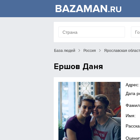
База людей
Россия
Ярославская облас
Ершов Даня
Адрес:
Дата р
Фамил
Имя:
Расска
Оценит