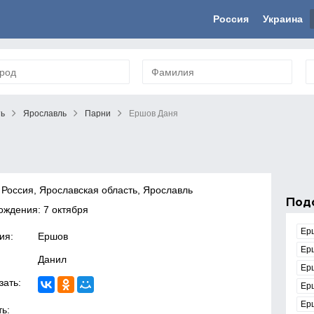
Россия
Украина
ть
Ярославль
Парни
Ершов Даня
 Россия, Ярославская область, Ярославль
Под
ождения: 7 октября
Ер
ия:
Ершов
Ер
Данил
Ер
зать:
Ер
Ер
ь: