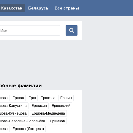
Казахстан
Беларусь
Все страны
обные фамилии
шова
Ершов
Ерш
Ершкова
Ершин
шова-Капустина
Ершихин
Ершовский
шова-Кузнецова
Ершова-Медведева
шова-Савосина-Соловьёва
Ершаков
шева
Ершова (Лютцева)