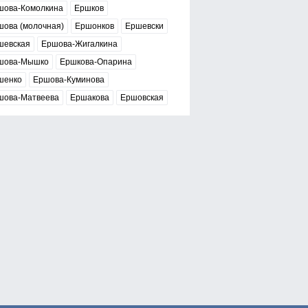
шова-Комолкина
Ершков
шова (молочная)
Ершонков
Ершевски
шевская
Ершова-Жигалкина
шова-Мышко
Ершкова-Опарина
шенко
Ершова-Куминова
шова-Матвеева
Ершакова
Ершовская