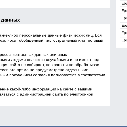
Ер
Ер
Ер
 данных
Ер
Ер
какие‑либо персональные данные физических лиц. Вся
се, носит обобщённый, иллюстративный или тестовый
Ер
есов, контактных данных или иных
ными людьми являются случайными и не имеют под
ция сайта не собирает, не хранит и не обрабатывает
если это прямо не предусмотрено отдельными
ным получением согласия пользователя в соответствии
ение какой‑либо информации на сайте с вашими
язаться с администрацией сайта по электронной