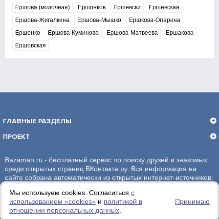
Ершова (молочная)
Ершонков
Ершевски
Ершевская
Ершова-Жигалкина
Ершова-Мышко
Ершкова-Опарина
Ершенко
Ершова-Куминова
Ершова-Матвеева
Ершакова
Ершовская
ГЛАВНЫЕ РАЗДЕЛЫ
ПРОЕКТ
Bazaman.ru - бесплатный сервис по поиску друзей и знакомых
среди открытых страниц ВКонтакте.ру. Вся информация на
сайте собрана автоматически из открытых интернет-источников:
социальная сеть ВКонтакте.ру. За достоверность информации,
Мы используем cookies. Согласиться
с
администрация сайта ответственности не несет.
использованием «сookies»
и
политикой в
Принимаю
отношении персональных данных
.
Политика обработки персональных данных