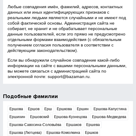
Любые совпадения имён, фамилий, адресов, контактных
данных или иных идентифицирующих признаков с
реальными людьми являются случайными и не имеют под
собой фактической основы. Администрация сайта не
собирает, не хранит и не обрабатывает персональные
данные пользователей, если это прямо не предусмотрено
отдельными формами взаимодействия (с обязательным
получением согласия пользователя в соответствии с
действующим законодательством).
Если вы обнаружили случайное совпадение какой‑либо
информации на сайте с вашими персональными данными,
вы можете связаться с администрацией сайта по
электронной почте:
support@bazaman.ru
.
Подобные фамилии
Ершова
Ершов
Ерш
Ершкова
Ершин
Ершова-Капустина
Ершихин
Ершовский
Ершова-Кузнецова
Ершова-Медведева
Ершова-Савосина-Соловьёва
Ершаков
Ершева
Ершова (Лютцева)
Ершова-Комолкина
Ершков