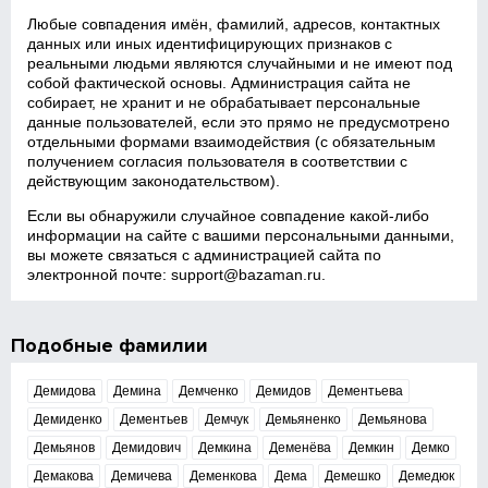
Любые совпадения имён, фамилий, адресов, контактных
данных или иных идентифицирующих признаков с
реальными людьми являются случайными и не имеют под
собой фактической основы. Администрация сайта не
собирает, не хранит и не обрабатывает персональные
данные пользователей, если это прямо не предусмотрено
отдельными формами взаимодействия (с обязательным
получением согласия пользователя в соответствии с
действующим законодательством).
Если вы обнаружили случайное совпадение какой‑либо
информации на сайте с вашими персональными данными,
вы можете связаться с администрацией сайта по
электронной почте:
support@bazaman.ru
.
Подобные фамилии
Демидова
Демина
Демченко
Демидов
Дементьева
Демиденко
Дементьев
Демчук
Демьяненко
Демьянова
Демьянов
Демидович
Демкина
Деменёва
Демкин
Демко
Демакова
Демичева
Деменкова
Дема
Демешко
Демедюк