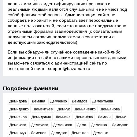
данных или иных идентифицирующих признаков с
реальными людьми являются случайными и не имеют под
собой фактической основы. Администрация сайта не
собирает, не хранит и не обрабатывает персональные
данные пользователей, если это прямо не предусмотрено
отдельными формами взаимодействия (с обязательным
получением согласия пользователя в соответствии с
действующим законодательством).
Если вы обнаружили случайное совпадение какой‑либо
информации на сайте с вашими персональными данными,
вы можете связаться с администрацией сайта по
электронной почте:
support@bazaman.ru
.
Подобные фамилии
Демидова
Демина
Демченко
Демидов
Дементьева
Демиденко
Дементьев
Демчук
Демьяненко
Демьянова
Демьянов
Демидович
Демкина
Деменёва
Демкин
Демко
Демакова
Демичева
Деменкова
Дема
Демешко
Демедюк
Демянчук
Деменев
Демидюк
Деменков
Деменко