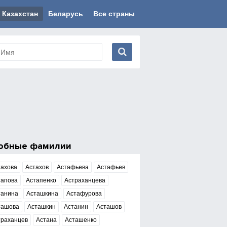
Казахстан
Беларусь
Все страны
обные фамилии
тахова
Астахов
Астафьева
Астафьев
тапова
Астапенко
Астраханцева
танина
Асташкина
Астафурова
ташова
Асташкин
Астанин
Асташов
траханцев
Астана
Асташенко