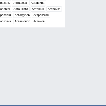
трахань
Асташева
Асташина
тапович
Асташкова
Асташин
Астрейко
тровский
Астафуров
Астровская
тапкович
Асташонок
Астанов