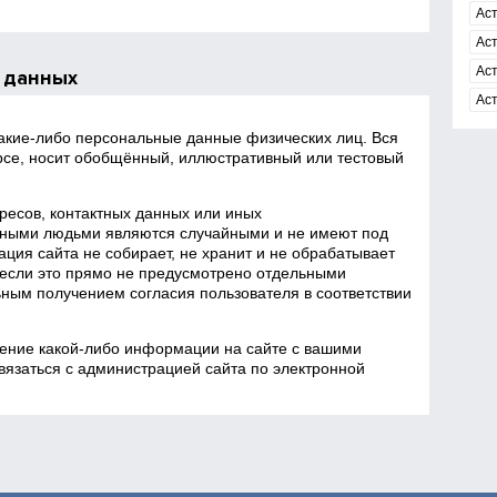
Ас
Ас
Ас
 данных
Ас
какие‑либо персональные данные физических лиц. Вся
се, носит обобщённый, иллюстративный или тестовый
есов, контактных данных или иных
ными людьми являются случайными и не имеют под
ция сайта не собирает, не хранит и не обрабатывает
если это прямо не предусмотрено отдельными
ным получением согласия пользователя в соответствии
ение какой‑либо информации на сайте с вашими
язаться с администрацией сайта по электронной