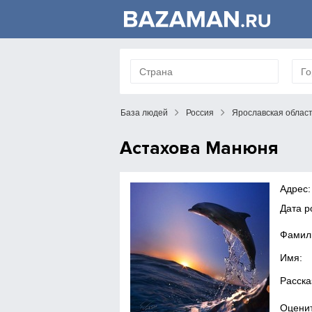
База людей
Россия
Ярославская облас
Астахова Манюня
Адрес:
Дата р
Фамил
Имя:
Расска
Оценит