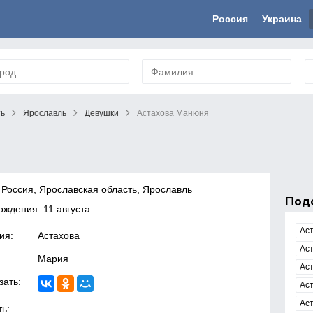
Россия
Украина
ть
Ярославль
Девушки
Астахова Манюня
 Россия, Ярославская область, Ярославль
Под
ождения: 11 августа
Ас
ия:
Астахова
Ас
Мария
Ас
зать:
Ас
Ас
ь: