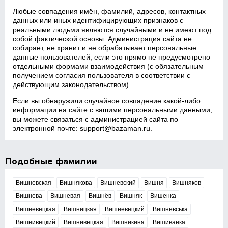
Любые совпадения имён, фамилий, адресов, контактных
данных или иных идентифицирующих признаков с
реальными людьми являются случайными и не имеют под
собой фактической основы. Администрация сайта не
собирает, не хранит и не обрабатывает персональные
данные пользователей, если это прямо не предусмотрено
отдельными формами взаимодействия (с обязательным
получением согласия пользователя в соответствии с
действующим законодательством).
Если вы обнаружили случайное совпадение какой‑либо
информации на сайте с вашими персональными данными,
вы можете связаться с администрацией сайта по
электронной почте:
support@bazaman.ru
.
Подобные фамилии
Вишневская
Вишнякова
Вишневский
Вишня
Вишняков
Вишнева
Вишневая
Вишнёв
Вишняк
Вишенка
Вишневецкая
Вишницкая
Вишневецкий
Вишневська
Вишнивецкий
Вишнивецкая
Вишникина
Вишиванка