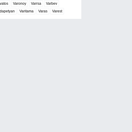
vatos
Varonoy
Varrsa
Varbev
dapetyan
Varitama
Varas
Varest