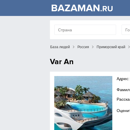
База людей
Россия
Приморский край
Var An
Адрес:
Фамил
Расска
Оценит