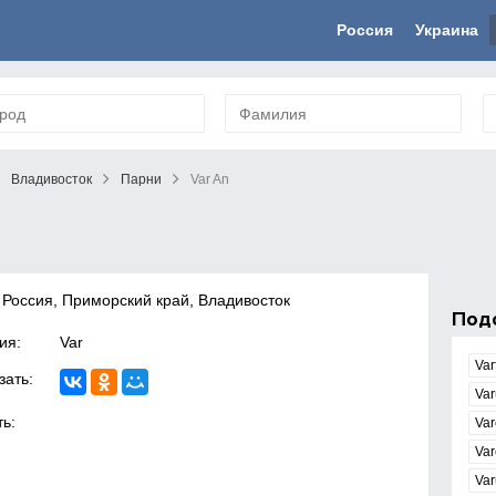
Россия
Украина
Владивосток
Парни
Var An
 Россия, Приморский край, Владивосток
Под
ия:
Var
Var
зать:
Va
ь:
Var
Var
Var