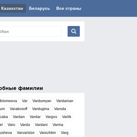
Казахстан
Беларусь
Все страны
обные фамилии
folomeeva
Var
Vardumyan
Vardanian
rum
Varakosoff
Vardugina
Varoda
caba
Vardan
Vardar
Vargos
Varlik
el
Varo
Varda
Vardani
Varma
usheva
Varvaridze
Varezhkin
Varg