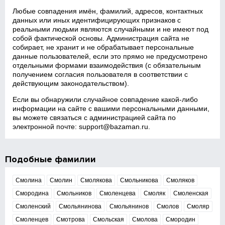
Любые совпадения имён, фамилий, адресов, контактных
данных или иных идентифицирующих признаков с
реальными людьми являются случайными и не имеют под
собой фактической основы. Администрация сайта не
собирает, не хранит и не обрабатывает персональные
данные пользователей, если это прямо не предусмотрено
отдельными формами взаимодействия (с обязательным
получением согласия пользователя в соответствии с
действующим законодательством).
Если вы обнаружили случайное совпадение какой‑либо
информации на сайте с вашими персональными данными,
вы можете связаться с администрацией сайта по
электронной почте:
support@bazaman.ru
.
Подобные фамилии
Смолина
Смолин
Смолякова
Смольникова
Смоляков
Смородина
Смольников
Смоленцева
Смоляк
Смоленская
Смоленский
Смольянинова
Смольянинов
Смолов
Смоляр
Смоленцев
Смотрова
Смольская
Смолова
Смородин