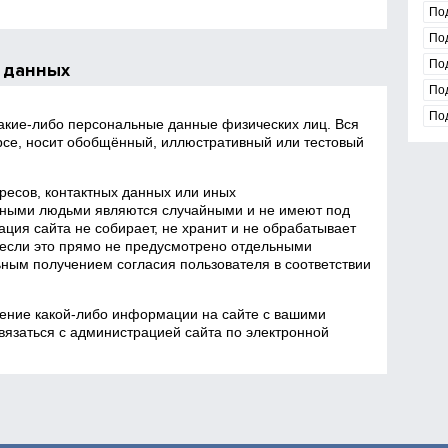
По
По
По
 данных
По
По
какие‑либо персональные данные физических лиц. Вся
се, носит обобщённый, иллюстративный или тестовый
есов, контактных данных или иных
ными людьми являются случайными и не имеют под
ция сайта не собирает, не хранит и не обрабатывает
если это прямо не предусмотрено отдельными
ным получением согласия пользователя в соответствии
ение какой‑либо информации на сайте с вашими
язаться с администрацией сайта по электронной