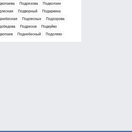
дкопаева
Подрезова
Подколзин
длесная
Подворный
Подаркина
днебесная
Подлесных
Подзорова
добедова
Подрезов
Подкуйко
дкопаев
Поднебесный
Подоляко