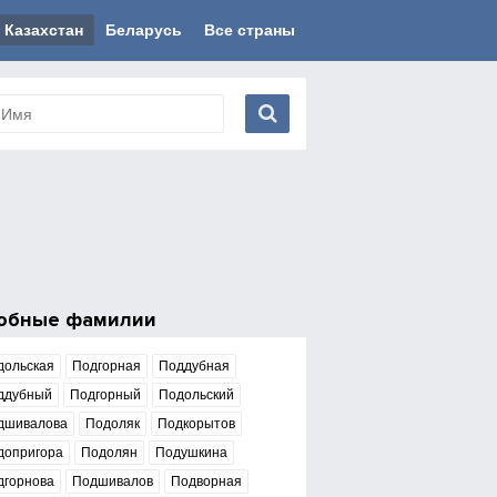
Казахстан
Беларусь
Все страны
обные фамилии
дольская
Подгорная
Поддубная
ддубный
Подгорный
Подольский
дшивалова
Подоляк
Подкорытов
допригора
Подолян
Подушкина
дгорнова
Подшивалов
Подворная