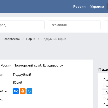
Россия
Украина
Владивосток
Парни
Поддубный Юрий
 Россия, Приморский край, Владивосток
Под
ия:
Поддубный
По
Юрий
По
зать:
По
По
ь:
По