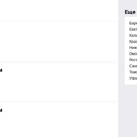
Ещ
Бар
Ека
Кал
Кра
Ниж
Омс
Рос
Сан
м
Том
Уфа
м