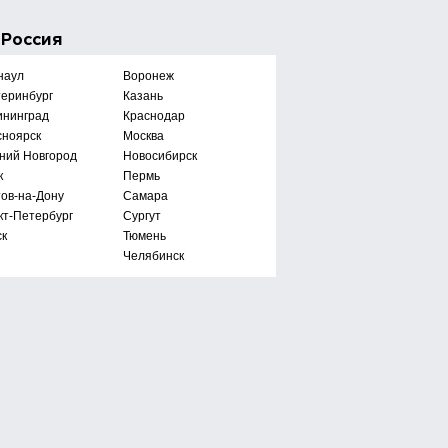
е
Россия
наул
Воронеж
теринбург
Казань
ининград
Краснодар
сноярск
Москва
ний Новгород
Новосибирск
к
Пермь
тов-на-Дону
Самара
кт-Петербург
Сургут
ск
Тюмень
Челябинск