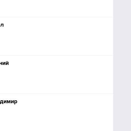
ел
ний
адимир