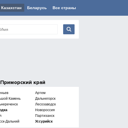
Казахстан
Беларусь
Все страны
е
Приморский край
еньев
Артем
ьшой Камень
Дальнегорск
ьнереченск
Лесозаводск
одка
Новороссия
л
Партизанск
сск-Дальний
Уссурийск