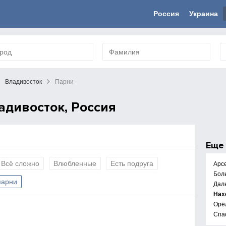
Россия
Украина
Владивосток
Парни
дивосток, Россия
Ещ
Всё сложно
Влюбленные
Есть подруга
Арс
Бол
парни
Дал
Нах
Орё
Спа