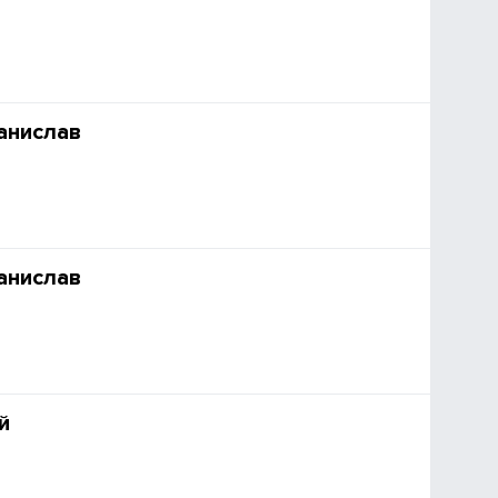
анислав
анислав
й