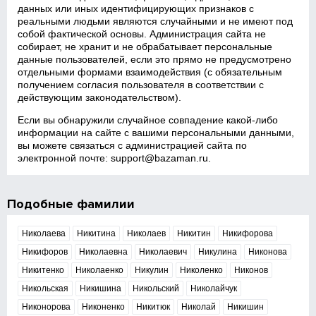
данных или иных идентифицирующих признаков с
реальными людьми являются случайными и не имеют под
собой фактической основы. Администрация сайта не
собирает, не хранит и не обрабатывает персональные
данные пользователей, если это прямо не предусмотрено
отдельными формами взаимодействия (с обязательным
получением согласия пользователя в соответствии с
действующим законодательством).
Если вы обнаружили случайное совпадение какой‑либо
информации на сайте с вашими персональными данными,
вы можете связаться с администрацией сайта по
электронной почте:
support@bazaman.ru
.
Подобные фамилии
Николаева
Никитина
Николаев
Никитин
Никифорова
Никифоров
Николаевна
Николаевич
Никулина
Никонова
Никитенко
Николаенко
Никулин
Николенко
Никонов
Никольская
Никишина
Никольский
Николайчук
Никонорова
Никоненко
Никитюк
Николай
Никишин