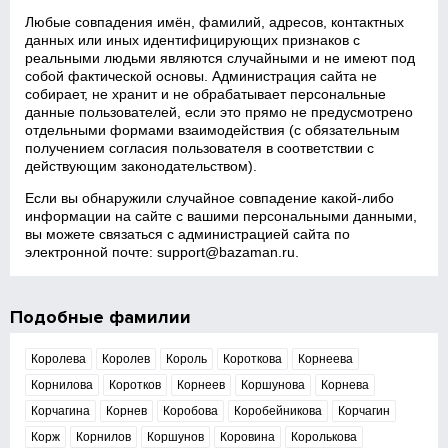
Любые совпадения имён, фамилий, адресов, контактных
данных или иных идентифицирующих признаков с
реальными людьми являются случайными и не имеют под
собой фактической основы. Администрация сайта не
собирает, не хранит и не обрабатывает персональные
данные пользователей, если это прямо не предусмотрено
отдельными формами взаимодействия (с обязательным
получением согласия пользователя в соответствии с
действующим законодательством).
Если вы обнаружили случайное совпадение какой‑либо
информации на сайте с вашими персональными данными,
вы можете связаться с администрацией сайта по
электронной почте:
support@bazaman.ru
.
Подобные фамилии
Королева
Королев
Король
Короткова
Корнеева
Корнилова
Коротков
Корнеев
Коршунова
Корнева
Корчагина
Корнев
Коробова
Коробейникова
Корчагин
Корж
Корнилов
Коршунов
Коровина
Королькова