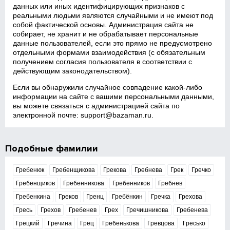
данных или иных идентифицирующих признаков с
реальными людьми являются случайными и не имеют под
собой фактической основы. Администрация сайта не
собирает, не хранит и не обрабатывает персональные
данные пользователей, если это прямо не предусмотрено
отдельными формами взаимодействия (с обязательным
получением согласия пользователя в соответствии с
действующим законодательством).
Если вы обнаружили случайное совпадение какой‑либо
информации на сайте с вашими персональными данными,
вы можете связаться с администрацией сайта по
электронной почте:
support@bazaman.ru
.
Подобные фамилии
Гребенюк
Гребенщикова
Грекова
Гребнева
Грек
Гречко
Гребенщиков
Гребенникова
Гребенников
Гребнев
Гребенкина
Греков
Гренц
Гребёнкин
Гречка
Грехова
Гресь
Грехов
Гребенев
Грех
Гречишникова
Гребенева
Грецкий
Гречина
Грец
Гребенькова
Гревцова
Гресько