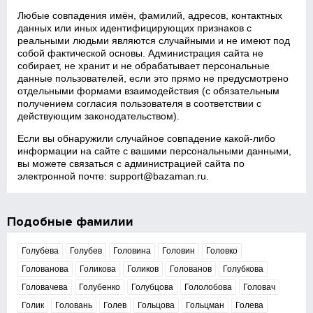
Любые совпадения имён, фамилий, адресов, контактных
данных или иных идентифицирующих признаков с
реальными людьми являются случайными и не имеют под
собой фактической основы. Администрация сайта не
собирает, не хранит и не обрабатывает персональные
данные пользователей, если это прямо не предусмотрено
отдельными формами взаимодействия (с обязательным
получением согласия пользователя в соответствии с
действующим законодательством).
Если вы обнаружили случайное совпадение какой‑либо
информации на сайте с вашими персональными данными,
вы можете связаться с администрацией сайта по
электронной почте:
support@bazaman.ru
.
Подобные фамилии
Голубева
Голубев
Головина
Головин
Головко
Голованова
Голикова
Голиков
Голованов
Голубкова
Головачева
Голубенко
Голубцова
Гололобова
Головач
Голик
Головань
Голев
Гольцова
Гольцман
Голева