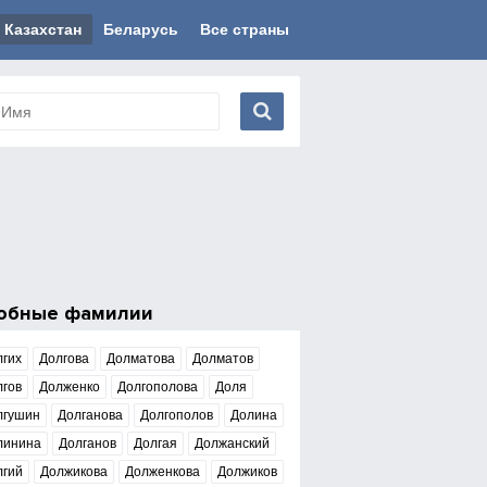
Казахстан
Беларусь
Все страны
обные фамилии
лгих
Долгова
Долматова
Долматов
лгов
Долженко
Долгополова
Доля
лгушин
Долганова
Долгополов
Долина
линина
Долганов
Долгая
Должанский
лгий
Должикова
Долженкова
Должиков