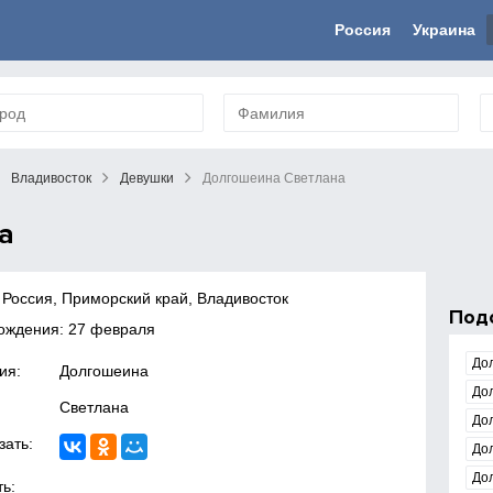
Россия
Украина
Владивосток
Девушки
Долгошеина Светлана
а
 Россия, Приморский край, Владивосток
Под
ождения: 27 февраля
До
ия:
Долгошеина
До
Светлана
До
зать:
До
До
ь: