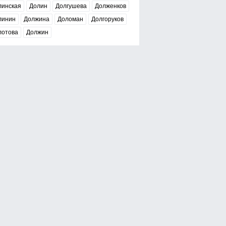
линская
Долин
Долгушева
Долженков
линин
Должина
Доломан
Долгоруков
лотова
Должин