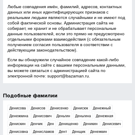
Любые совпадения имён, фамилий, адресов, контактных
данных или иных идентифицирующих признаков с
реальными людьми являются случайными и не имеют под
собой фактической основы. Администрация сайта не
собирает, не хранит и не обрабатывает персональные
данные пользователей, если это прямо не предусмотрено
отдельными формами взаимодействия (с обязательным
получением согласия пользователя в соответствии с
действующим законодательством).
Если вы обнаружили случайное совпадение какой‑либо
информации на сайте с вашими персональными данными,
вы можете связаться с администрацией сайта по
электронной почте:
support@bazaman.ru
.
Подобные фамилии
Денисова
Денисов
Денисенко
Денисюк
Денежный
Денежкина
Денисович
Деньгин
Деньгина
Денежная
Денискин
Денчик
Ден
Денищенко
Деникин
Денисевич
Денисовна
Денисламов
Дент
Денщик
Денежкин