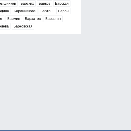
рышников
Барских
Барков
Барская
рдина
Баранникова
Бартош
Барон
рт
Бармин
Бархатов
Барсегян
риева
Барковская