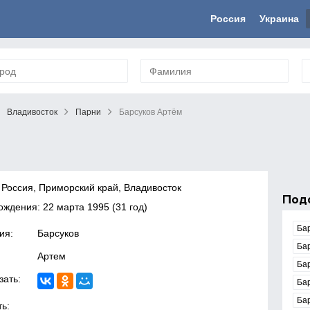
Россия
Украина
Владивосток
Парни
Барсуков Артём
 Россия, Приморский край, Владивосток
Под
рождения:
22 марта 1995
(31 год)
Ба
ия:
Барсуков
Ба
Артем
Ба
зать:
Ба
Ба
ь: