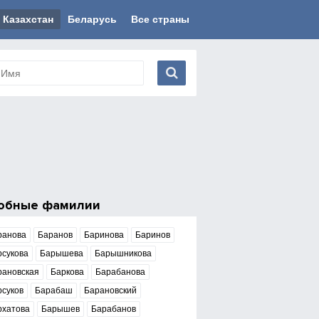
Казахстан
Беларусь
Все страны
обные фамилии
ранова
Баранов
Баринова
Баринов
рсукова
Барышева
Барышникова
рановская
Баркова
Барабанова
рсуков
Барабаш
Барановский
рхатова
Барышев
Барабанов