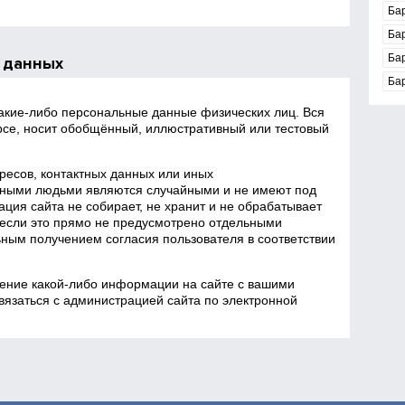
Ба
Ба
Ба
 данных
Ба
какие‑либо персональные данные физических лиц. Вся
се, носит обобщённый, иллюстративный или тестовый
есов, контактных данных или иных
ными людьми являются случайными и не имеют под
ция сайта не собирает, не хранит и не обрабатывает
если это прямо не предусмотрено отдельными
ным получением согласия пользователя в соответствии
ение какой‑либо информации на сайте с вашими
язаться с администрацией сайта по электронной