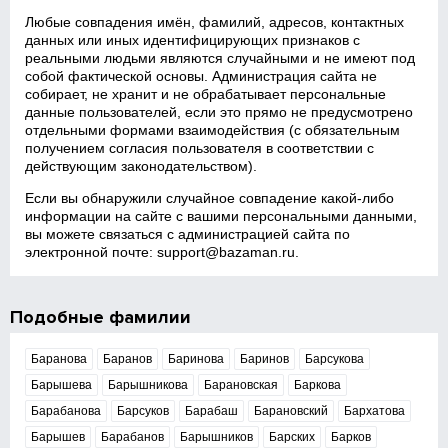
Любые совпадения имён, фамилий, адресов, контактных
данных или иных идентифицирующих признаков с
реальными людьми являются случайными и не имеют под
собой фактической основы. Администрация сайта не
собирает, не хранит и не обрабатывает персональные
данные пользователей, если это прямо не предусмотрено
отдельными формами взаимодействия (с обязательным
получением согласия пользователя в соответствии с
действующим законодательством).
Если вы обнаружили случайное совпадение какой‑либо
информации на сайте с вашими персональными данными,
вы можете связаться с администрацией сайта по
электронной почте:
support@bazaman.ru
.
Подобные фамилии
Баранова
Баранов
Баринова
Баринов
Барсукова
Барышева
Барышникова
Барановская
Баркова
Барабанова
Барсуков
Барабаш
Барановский
Бархатова
Барышев
Барабанов
Барышников
Барских
Барков